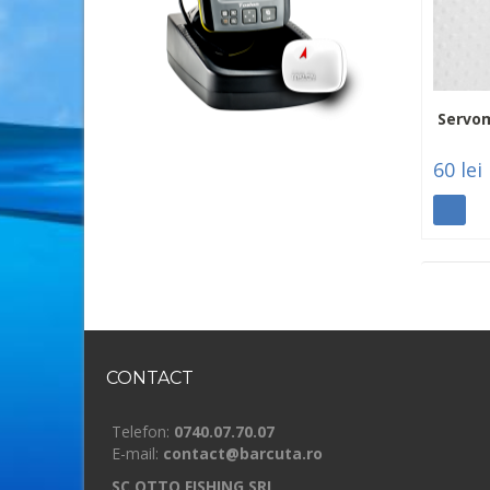
Servom
60 lei
CONTACT
Telefon:
0740.07.70.07
E-mail:
contact@barcuta.ro
SC OTTO FISHING SRL