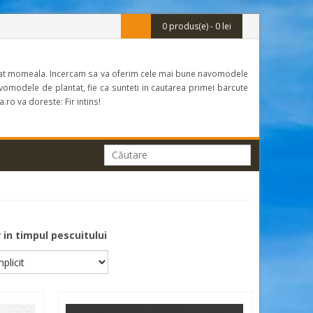
-
0 produs(e) - 0 lei
plantat momeala. Incercam sa va oferim cele mai bune navomodele
omodele de plantat, fie ca sunteti in cautarea primei barcute
ro va doreste: Fir intins!
in timpul pescuitului