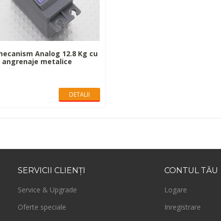
ecanism Analog 12.8 Kg cu
angrenaje metalice
DETALII
SERVICII
CLIENŢI
CONTUL
TĂU
Service & Upgrade
Logare
Oferte speciale
Inregistrare