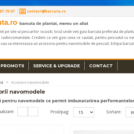
07.70.07
contact@barcuta.ro
uta.ro
barcuta de plantat, mereu un aliat
enit pe site-ul pescarilor iscusiti, locul unde veti gasi barcuta preferata de 
 radiocomandate. Credem ca veti gasi ceea ce cautati, pentru pescuitul cu nav
 sau va intereseaza un accesoriu pentru navomodele de pescuit. Echipa barcuta.
PROMOTII
SERVICE & UPGRADE
CONTACT
nă
Accesorii navomodele
orii navomodele
i pentru navomodele ce permit imbunatatirea performantelor 
ualizare:
Prod/pag:
Sortare: