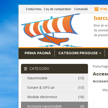
Contul meu
Coș de cumpărături
Comandă
0740.
barc
Bine ati v
de plantat
de plantat
PRIMA PAGINĂ
CATEGORII PRODUSE
Prima Pagi
CATEGORII
Acces
Navomodele
(13)
Accesori
Sonare & GPS-uri
(13)
Viz
Module electronice
(18)
Accesorii navomodele
(4)