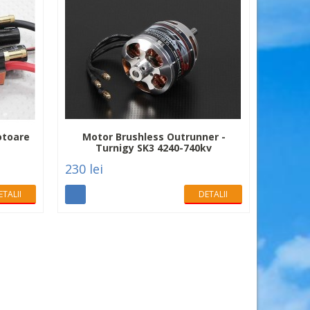
otoare
Motor Brushless Outrunner -
Turnigy SK3 4240-740kv
230 lei
ETALII
DETALII