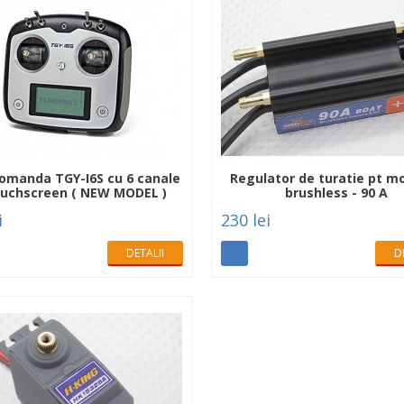
omanda TGY-I6S cu 6 canale
Regulator de turatie pt m
ouchscreen ( NEW MODEL )
brushless - 90 A
i
230 lei
DETALII
D