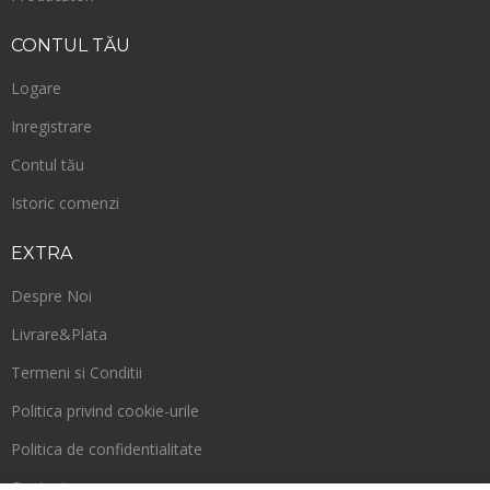
CONTUL
TĂU
Logare
Inregistrare
Contul tău
Istoric comenzi
EXTRA
Despre Noi
Livrare&Plata
Termeni si Conditii
Politica privind cookie-urile
Politica de confidentialitate
Contact