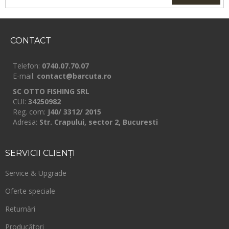
CONTACT
Telefon:
0740.07.70.07
E-mail:
contact@barcuta.ro
SC OTTO FISHING SRL
CUI:
34250982
Reg. com:
J40/ 3312/ 2015
Adresa:
Str. Crapului, sector 2, Bucuresti
SERVICII
CLIENŢI
Service & Upgrade
Oferte speciale
Returnări
Producători