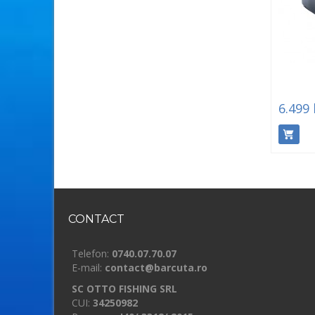
6.499 
CONTACT
Telefon:
0740.07.70.07
E-mail:
contact@barcuta.ro
SC OTTO FISHING SRL
CUI:
34250982