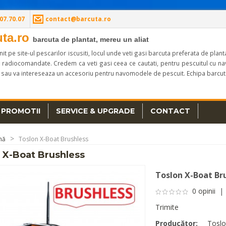
07.70.07
contact@barcuta.ro
uta.ro
barcuta de plantat, mereu un aliat
enit pe site-ul pescarilor iscusiti, locul unde veti gasi barcuta preferata de 
 radiocomandate. Credem ca veti gasi ceea ce cautati, pentru pescuitul cu nav
 sau va intereseaza un accesoriu pentru navomodele de pescuit. Echipa barcuta.
PROMOTII
SERVICE & UPGRADE
CONTACT
nă
Toslon X-Boat Brushless
 X-Boat Brushless
Toslon X-Boat Br
0 opinii
Trimite
Producător:
Tosl