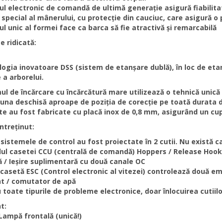
l electronic de comandă de ultimă generație asigură fiabilitate
 special al mânerului, cu protecție din cauciuc, care asigură o
l unic al formei face ca barca să fie atractivă și remarcabilă
te ridicată:
logia inovatoare DSS (sistem de etanșare dublă), în loc de etan
 a arborelui.
ul de încărcare cu încărcătură mare utilizează o tehnică unică 
una deschisă aproape de poziția de corecție pe toată durata de
e au fost fabricate cu placă inox de 0,8 mm, asigurând un cup
ntreținut:
 sistemele de control au fost proiectate în 2 cutii. Nu există 
lul casetei CCU (centrală de comandă) Hoppers / Release Hook
ă / Ieșire suplimentară cu două canale OC
ă casetă ESC (Control electronic al vitezei) controlează două 
nt / comutator de apă
 toate tipurile de probleme electronice, doar înlocuirea cutiilo
t:
Lampă frontală (unică!)