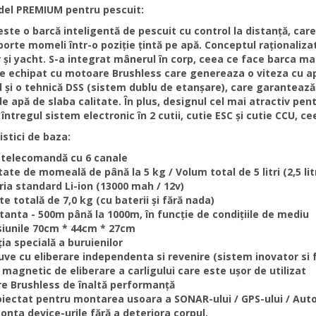
el PREMIUM pentru pescuit:
ste o barcă inteligentă de pescuit cu control la distanță, care 
porte momeli într-o poziție țintă pe apă. Conceptul raționaliza
 și yacht. S-a integrat mânerul în corp, ceea ce face barca ma
e echipat cu motoare Brushless care genereaza o viteza cu 
 și o tehnică DSS (sistem dublu de etanșare), care garantează 
 de apă de slaba calitate. În plus, designul cel mai atractiv pe
întregul sistem electronic în 2 cutii, cutie ESC și cutie CCU, cee
istici de baza:
 telecomandă cu 6 canale
ate de momeală de până la 5 kg / Volum total de 5 litri (2,5 lit
ria standard Li-ion (13000 mah / 12v)
e totală de 7,0 kg (cu baterii și fără nada)
stanta - 500m până la 1000m, în funcție de condițiile de mediu
iunile 70cm * 44cm * 27cm
ia specială a buruienilor
ve cu eliberare independenta si revenire (sistem inovator si fo
 magnetic de eliberare a carligului care este ușor de utilizat
e Brushless de înaltă performanță
oiectat pentru montarea usoara a SONAR-ului / GPS-ului / Autop
onta device-urile fără a deteriora corpul.