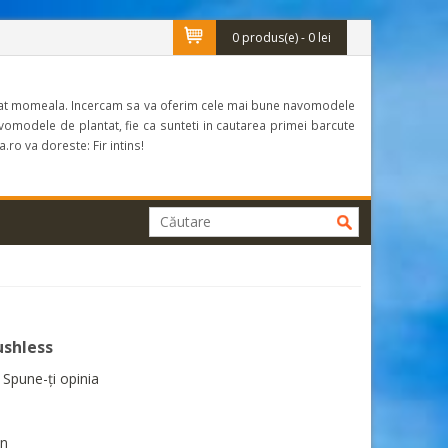
-
0 produs(e) - 0 lei
plantat momeala. Incercam sa va oferim cele mai bune navomodele
omodele de plantat, fie ca sunteti in cautarea primei barcute
ro va doreste: Fir intins!
ushless
|
Spune-ţi opinia
on