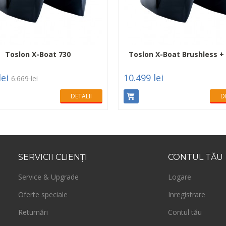
Toslon X-Boat 730
Toslon X-Boat Brushless +
lei
10.499 lei
6.669 lei
DETALII
D
SERVICII
CLIENŢI
CONTUL
TĂU
Service & Upgrade
Logare
Oferte speciale
Inregistrare
Returnări
Contul tău