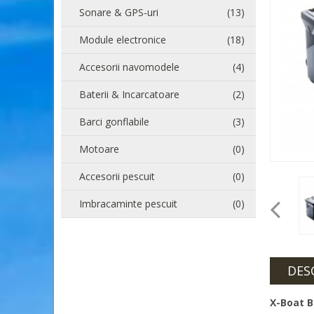
Sonare & GPS-uri
(13)
Module electronice
(18)
Accesorii navomodele
(4)
Baterii & Incarcatoare
(2)
Barci gonflabile
(3)
Motoare
(0)
Accesorii pescuit
(0)
Imbracaminte pescuit
(0)
DES
X-Boat B