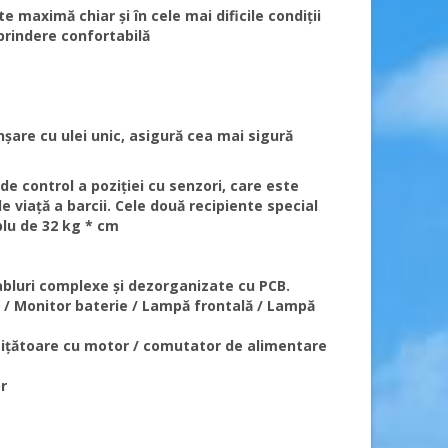
 maximă chiar și în cele mai dificile condiții
 prindere confortabilă
șare cu ulei unic, asigură cea mai sigură
de control a poziției cu senzori, care este
 viață a barcii. Cele două recipiente special
lu de 32 kg * cm
cabluri complexe și dezorganizate cu PCB.
 / Monitor baterie / Lampă frontală / Lampă
emițătoare cu motor / comutator de alimentare
r