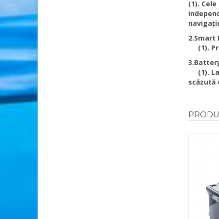
(1). Cele
independ
navigați
2.Smart 
(1). Pro
3.Batter
(1). Lam
scăzută 
PRODU