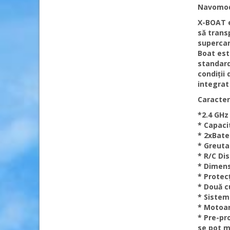
Navomod
X-BOAT e
să trans
supercar
Boat est
standard
condiții
integrat 
Caracter
*2.4 GHz
* Capacit
* 2xBate
* Greutat
* R/C Di
* Dimens
* Protecț
* Două cu
* Sistem
* Motoar
* Pre-pr
se pot m