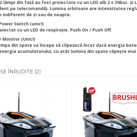
 2 lămpi din față au fost proiectate cu un LED alb 2 x 30buc. ș
ent pe telecomandă). Lumina orbitoare are intensitatea reglab
e indiferent de zi sau de noapte.
Power Switch (unic!)
iectat cu un LED de respirație. Push On / Push Off.
y Monitor (Unic!)
pa din spate va începe să clipească încet dacă energia bater
energia acumulatorului, cu atât lumina din spate clipește mai
SE
ÎNRUDITE (2)