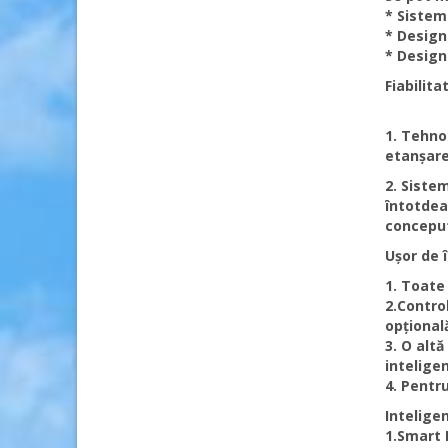
* Sistemu
* Design
* Designu
Fiabilita
1. Tehno
etanșare
2. Sistem
întotdea
conceput
Ușor de î
1. Toate
2.Contro
opțional
3. O alt
intelige
4. Pentru
Inteligen
1.Smart 