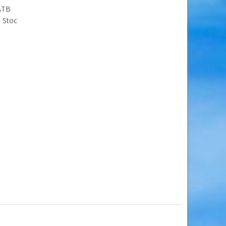
ATB
 Stoc