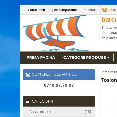
Contul meu
Coș de cumpărături
Comandă
0740.
barc
Bine ati v
de plantat
de plantat
PRIMA PAGINĂ
CATEGORII PRODUSE
Prima Pagi
COMENZI TELEFONICE
Toslon
0740.07.70.07
CATEGORII
Navomodele
(13)