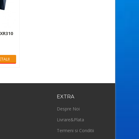
 XR310
ETALII
EXTRA
Despre Noi
Livrare&Plata
Termeni si Conditii