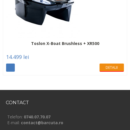
Toslon X-Boat Brushless + XR500
14.499 lei
DETALII
CONTACT
Telefon:
0740.07.70.07
E-mail:
contact@barcuta.ro