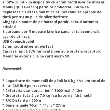
si GPS-ul, într-un dispozitiv cu ecran tactil ușor de utilizat.
Modul [Quiet-reach] permite ambarcațiunii să se
deplaseze cu viteză mai mică atunci când se apropie de
țintă pentru un plus de silentiozitate
Alegeți un punct de pe hartă și porniți pilotul automat
oricând
6 butoane pot fi mapate la orice canal al telecomenzii,
ușor de utilizat.
USB C reîncărcabil
Ecran tactil integrat perfect
Carcasă rigidă EVA furnizată pentru a proteja receptorul
Memorie extensibilă pe card micro SD.
Navomodel:
* Capacitate de momeală de până la 5 kg / Volum total de
5 litri (2,5 litri per rezervor)
* 2xBateria standard Li-ion (13000 mah / 12v)
* Greutate totală de 7,0 kg (cu baterii și fără nada)
* R/C Distanta – 500m
* Dimensiunile 70cm * 44cm * 27cm