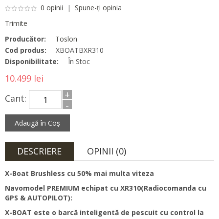
0 opinii
|
Spune-ţi opinia
Trimite
Producător:
Toslon
Cod produs:
XBOATBXR310
Disponibilitate:
În Stoc
10.499 lei
+
Cant:
-
DESCRIERE
OPINII (0)
X-Boat Brushless cu 50% mai multa viteza
Navomodel PREMIUM echipat cu XR310(Radiocomanda cu
GPS & AUTOPILOT):
X-BOAT este o barcă inteligentă de pescuit cu control la