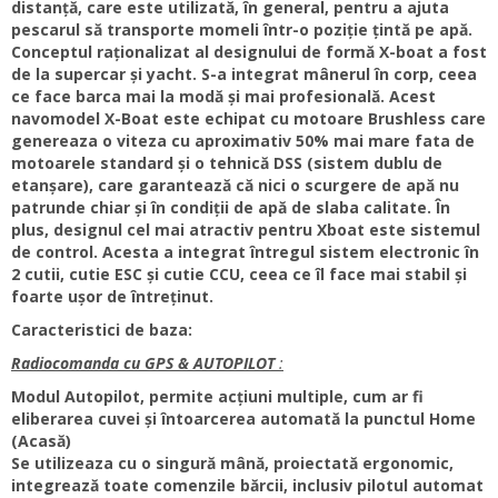
distanță, care este utilizată, în general, pentru a ajuta
pescarul să transporte momeli într-o poziție țintă pe apă.
Conceptul raționalizat al designului de formă X-boat a fost
de la supercar și yacht. S-a integrat mânerul în corp, ceea
ce face barca mai la modă și mai profesională. Acest
navomodel X-Boat este echipat cu motoare Brushless care
genereaza o viteza cu aproximativ 50% mai mare fata de
motoarele standard și o tehnică DSS (sistem dublu de
etanșare), care garantează că nici o scurgere de apă nu
patrunde chiar și în condiții de apă de slaba calitate. În
plus, designul cel mai atractiv pentru Xboat este sistemul
de control. Acesta a integrat întregul sistem electronic în
2 cutii, cutie ESC și cutie CCU, ceea ce îl face mai stabil și
foarte ușor de întreținut.
Caracteristici de baza:
Radiocomanda cu GPS & AUTOPILOT
:
Modul Autopilot, permite acțiuni multiple, cum ar fi
eliberarea cuvei și întoarcerea automată la punctul Home
(Acasă)
Se utilizeaza cu o singură mână, proiectată ergonomic,
integrează toate comenzile bărcii, inclusiv pilotul automat