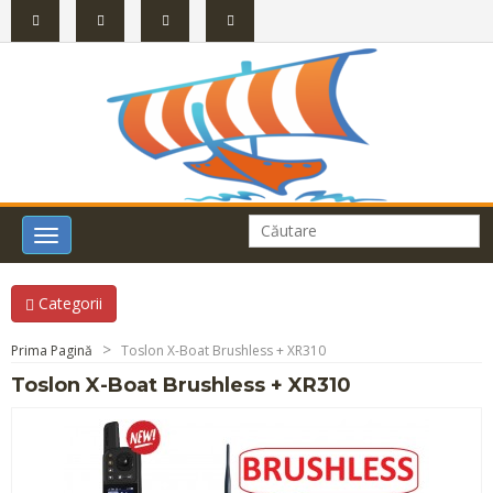
Toggle
navigation
Categorii
Prima Pagină
Toslon X-Boat Brushless + XR310
Toslon X-Boat Brushless + XR310