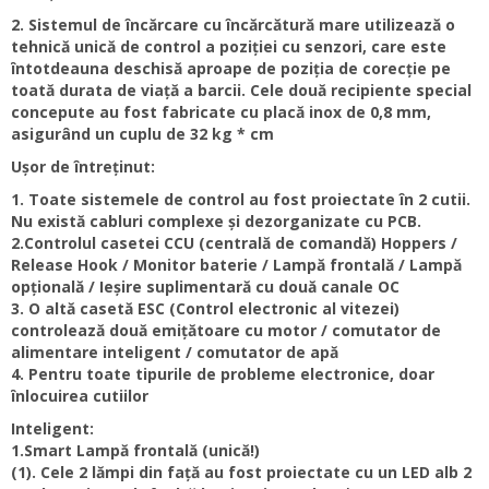
2. Sistemul de încărcare cu încărcătură mare utilizează o
tehnică unică de control a poziției cu senzori, care este
întotdeauna deschisă aproape de poziția de corecție pe
toată durata de viață a barcii. Cele două recipiente special
concepute au fost fabricate cu placă inox de 0,8 mm,
asigurând un cuplu de 32 kg * cm
Ușor de întreținut:
1. Toate sistemele de control au fost proiectate în 2 cutii.
Nu există cabluri complexe și dezorganizate cu PCB.
2.Controlul casetei CCU (centrală de comandă) Hoppers /
Release Hook / Monitor baterie / Lampă frontală / Lampă
opțională / Ieșire suplimentară cu două canale OC
3. O altă casetă ESC (Control electronic al vitezei)
controlează două emițătoare cu motor / comutator de
alimentare inteligent / comutator de apă
4. Pentru toate tipurile de probleme electronice, doar
înlocuirea cutiilor
Inteligent:
1.Smart Lampă frontală (unică!)
(1). Cele 2 lămpi din față au fost proiectate cu un LED alb 2