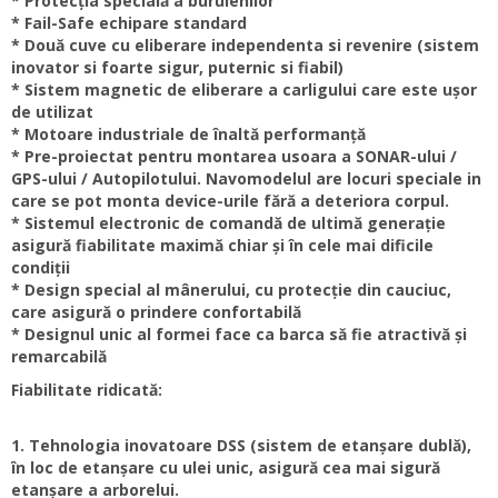
* Protecția specială a buruienilor
* Fail-Safe echipare standard
* Două cuve cu eliberare independenta si revenire (sistem
inovator si foarte sigur, puternic si fiabil)
* Sistem magnetic de eliberare a carligului care este ușor
de utilizat
* Motoare industriale de înaltă performanță
* Pre-proiectat pentru montarea usoara a SONAR-ului /
GPS-ului / Autopilotului. Navomodelul are locuri speciale in
care se pot monta device-urile fără a deteriora corpul.
* Sistemul electronic de comandă de ultimă generație
asigură fiabilitate maximă chiar și în cele mai dificile
condiții
* Design special al mânerului, cu protecție din cauciuc,
care asigură o prindere confortabilă
* Designul unic al formei face ca barca să fie atractivă și
remarcabilă
Fiabilitate ridicată:
1. Tehnologia inovatoare DSS (sistem de etanșare dublă),
în loc de etanșare cu ulei unic, asigură cea mai sigură
etanșare a arborelui.